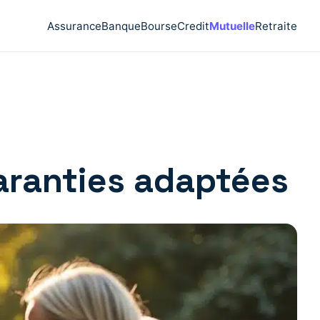
Assurance
Banque
Bourse
Credit
Mutuelle
Retraite
 garanties adaptées