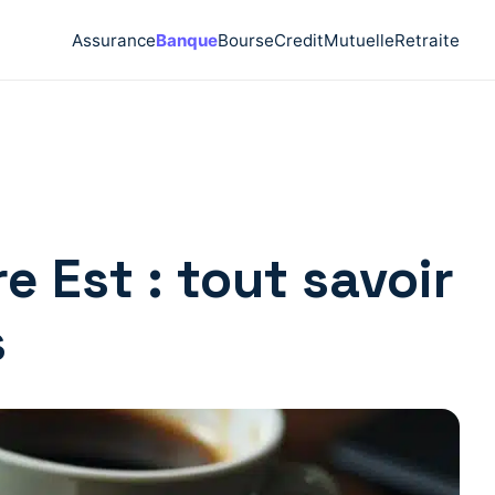
Assurance
Banque
Bourse
Credit
Mutuelle
Retraite
 Est : tout savoir
s